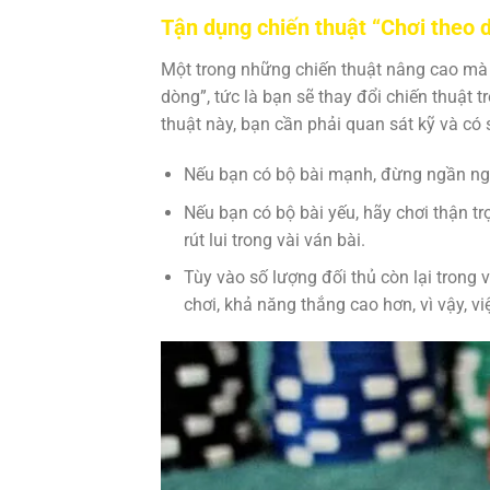
Tận dụng chiến thuật “Chơi theo 
Một trong những chiến thuật nâng cao mà 
dòng”, tức là bạn sẽ thay đổi chiến thuật t
thuật này, bạn cần phải quan sát kỹ và có 
Nếu bạn có bộ bài mạnh, đừng ngần ngạ
Nếu bạn có bộ bài yếu, hãy chơi thận tr
rút lui trong vài ván bài.
Tùy vào số lượng đối thủ còn lại trong v
chơi, khả năng thắng cao hơn, vì vậy, v