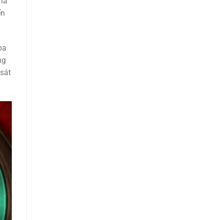
 là
ến
ba
ng
 sát