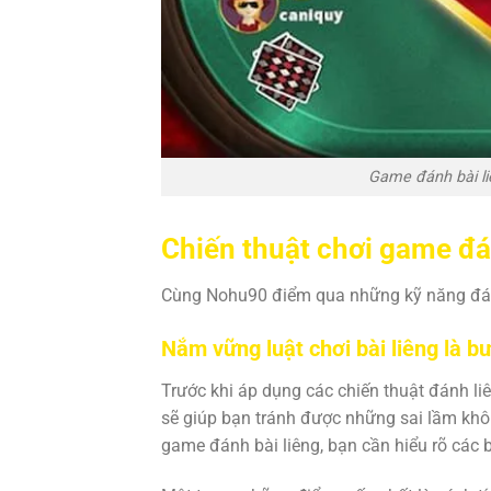
Game đánh bài li
Chiến thuật chơi game đán
Cùng Nohu90 điểm qua những kỹ năng đánh
Nắm vững luật chơi bài liêng là b
Trước khi áp dụng các chiến thuật đánh li
sẽ giúp bạn tránh được những sai lầm khôn
game đánh bài liêng, bạn cần hiểu rõ các bộ