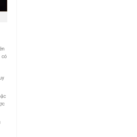
nên
i có
uy
oặc
ược
ủ